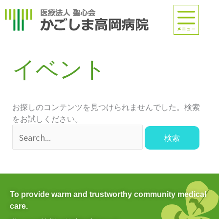
内
容
を
ス
検
キ
索
イベント
ッ
対
プ
象:
お探しのコンテンツを見つけられませんでした。検索
をお試しください。
To provide warm and trustworthy community medical
care.