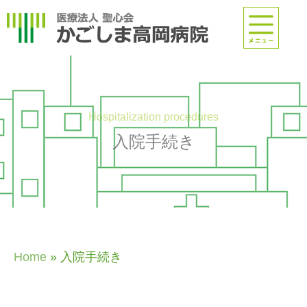
内
容
を
ス
キ
ッ
プ
Hospitalization procedures
入院手続き
Home
»
入院手続き