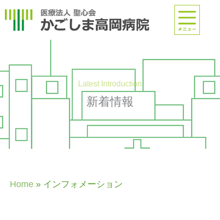
内
容
を
ス
キ
ッ
プ
Latest Introduction
新着情報
Home
»
インフォメーション